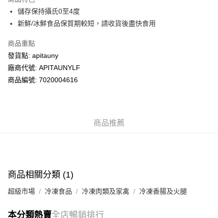
WeChat Pay
儲存保持攝氏0至4度
新鮮/冰鮮食品保質期較短，請收貨後盡快食用
送貨方式
商品重點
送貨上門 (不支援順豐自取點及智能櫃)
發貨點: apitauny
每筆HK$100.00，滿HK$500.00或以上免運費
廠商代號: APITAUNYLF
商品編號: 7020004616
商品推薦
商品相關分類 (1)
超級市場
冷凍食品
冷凍肉類及家禽
冷凍香腸及火腿
本分類熱賣
全店暢銷排行