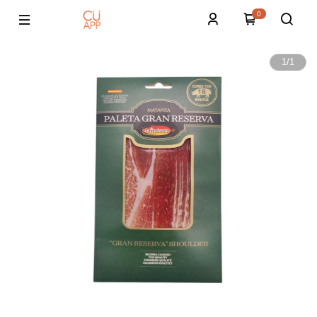
0
1
/
1