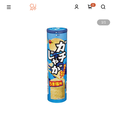
0
1
/
1