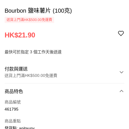
Bourbon 鹽味薯片 (100克)
送貨上門滿HK$500.00免運費
HK$21.90
最快可於指定 3 個工作天後送達
付款與運送
送貨上門滿HK$500.00免運費
付款方式
商品特色
信用卡
商品編號
AlipayHK
461795
PayMe
商品重點
WeChat Pay
發貨點: apitauny