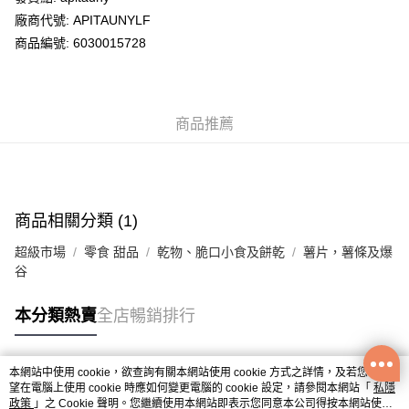
廠商代號: APITAUNYLF
送貨方式
商品編號: 6030015728
送貨上門 (不支援順豐自取點及智能櫃)
每筆HK$100.00，滿HK$500.00或以上免運費
商品推薦
APITA 門市自取
每筆HK$50.00，滿HK$200.00或以上免運費
Citistore 門市自取
每筆HK$50.00，滿HK$200.00或以上免運費
商品相關分類 (1)
UNY 門市自取
超級市場
零食 甜品
乾物、脆口小食及餅乾
薯片，薯條及爆
每筆HK$50.00，滿HK$200.00或以上免運費
谷
本分類熱賣
全店暢銷排行
本網站中使用 cookie，欲查詢有關本網站使用 cookie 方式之詳情，及若您不希
熱門標籤
望在電腦上使用 cookie 時應如何變更電腦的 cookie 設定，請參閱本網站「
私隱
政策
」之 Cookie 聲明。您繼續使用本網站即表示您同意本公司得按本網站使用