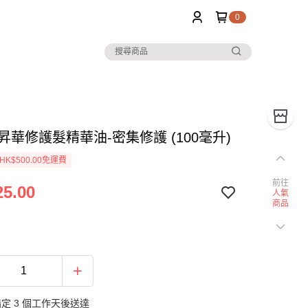
0
eal昇華修護髮精華油-密集修護 (100毫升)
K$500.00免運費
前往
5.00
人氣
商品
定 3 個工作天後送達