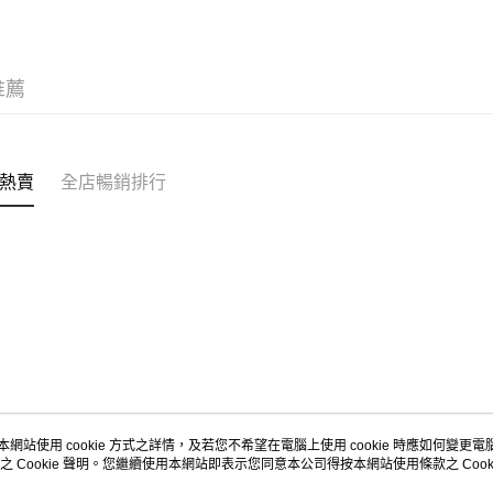
每筆HK$5
Citistor
推薦
每筆HK$5
UNY 門市
每筆HK$5
熱賣
全店暢銷排行
本網站使用 cookie 方式之詳情，及若您不希望在電腦上使用 cookie 時應如何變更電腦的
之 Cookie 聲明。您繼續使用本網站即表示您同意本公司得按本網站使用條款之 Cooki
關於我們
客戶服務