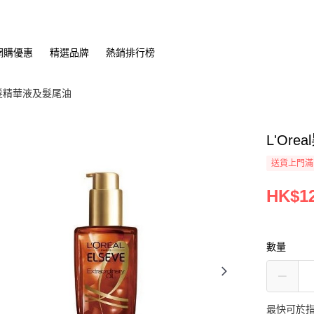
網購優惠
精選品牌
熱銷排行榜
髮精華液及髮尾油
L'Or
送貨上門滿H
HK$12
數量
最快可於指