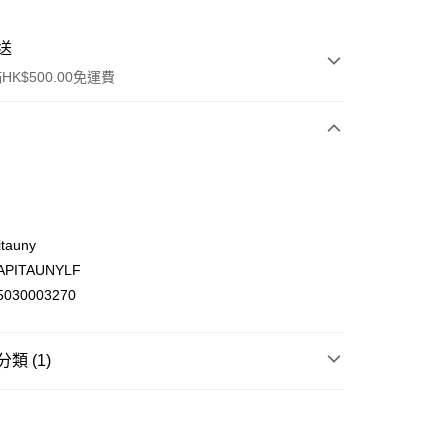
送
K$500.00免運費
tauny
PITAUNYLF
ay
030003270
類 (1)
(不支援順豐自取點及智能櫃)
頭髮護理
頭髮精華液及髮尾油
頭髮精華液及髮尾
00.00，滿HK$500.00或以上免運費
門市自取