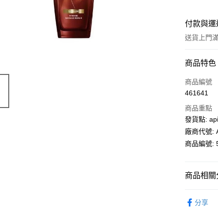
付款與運
送貨上門滿H
付款方式
商品特色
信用卡
商品編號
461641
AlipayHK
商品重點
PayMe
發貨點: api
廠商代號: A
WeChat P
商品編號: 5
送貨方式
商品相關分
送貨上門 
個人護理
每筆HK$1
分享
油
APITA 