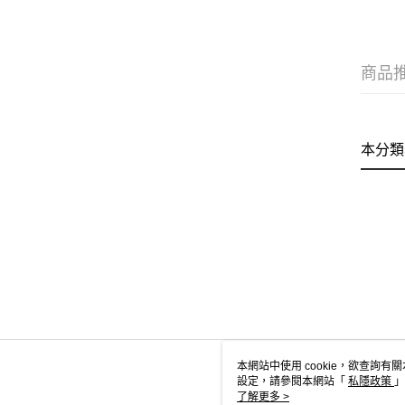
商品
本分類
本網站中使用 cookie，欲查詢有關
設定，請參閱本網站「
私隱政策
」
用 cookie。
了解更多 >