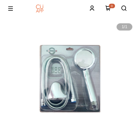
0
1
/
1