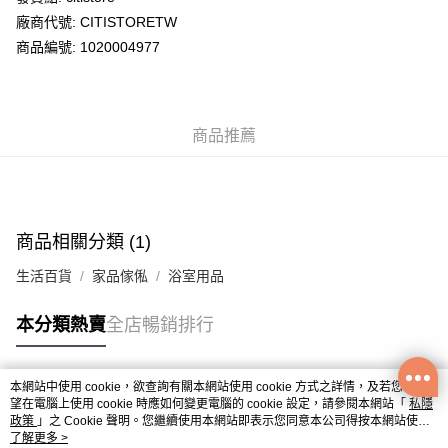
廠商代號: CITISTORETW
送貨方式
商品編號: 1020004977
送貨上門 (不支援順豐自取點及智能櫃)
每筆HK$100.00，滿HK$500.00或以上免運費
商品推薦
APITA 門市自取
每筆HK$50.00，滿HK$200.00或以上免運費
Citistore 門市自取
每筆HK$50.00，滿HK$200.00或以上免運費
商品相關分類 (1)
UNY 門市自取
生活百貨
家品傢俬
浴室用品
每筆HK$50.00，滿HK$200.00或以上免運費
本分類熱賣
全店暢銷排行
本網站中使用 cookie，欲查詢有關本網站使用 cookie 方式之詳情，及若您不希
熱門標籤
望在電腦上使用 cookie 時應如何變更電腦的 cookie 設定，請參閱本網站「
私隱
政策
」之 Cookie 聲明。您繼續使用本網站即表示您同意本公司得按本網站使用
條款之 Cookie 聲明使用 cookie。
了解更多 >
熱銷排行
最新商品
人氣推薦