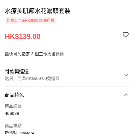
水療美肌節水花灑頭套裝
送貨上門滿HK$500.00免運費
HK$139.00
最快可於指定 3 個工作天後送達
付款與運送
送貨上門滿HK$500.00免運費
付款方式
商品特色
信用卡
商品編號
AlipayHK
456029
PayMe
商品重點
WeChat Pay
發貨點: citistore