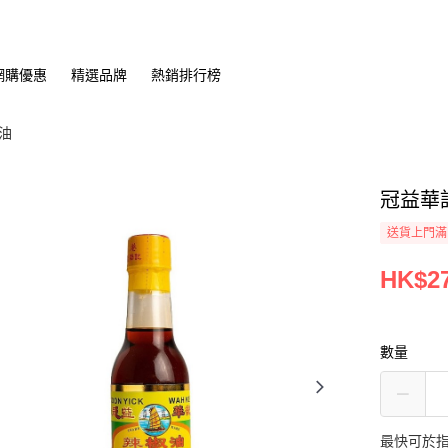
網購優惠
精選品牌
熱銷排行榜
油
冠益華
送貨上門滿H
HK$27
數量
最快可於指