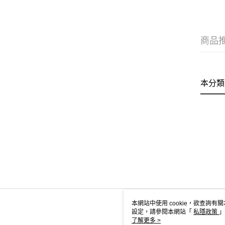
商品
本分類
本網站中使用 cookie，欲查詢有關
設定，請參閱本網站「
私隱政策
」
用 cookie。
了解更多 >