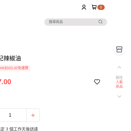
0
記辣椒油
K$500.00免運費
前往
.00
人氣
商品
定 3 個工作天後送達