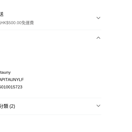
送
K$500.00免運費
tauny
PITAUNYLF
ay
010015723
類 (2)
(不支援順豐自取點及智能櫃)
食用油 調味 醬料
醬料
調味醬及醬油
00.00，滿HK$500.00或以上免運費
品
🍲火鍋專區
🍲火鍋湯底及醬料
門市自取