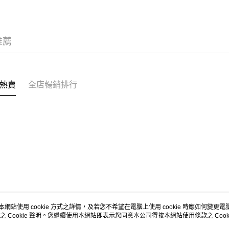
每筆HK$5
Citistor
推薦
每筆HK$5
UNY 門市
每筆HK$5
熱賣
全店暢銷排行
本網站使用 cookie 方式之詳情，及若您不希望在電腦上使用 cookie 時應如何變更電腦的
之 Cookie 聲明。您繼續使用本網站即表示您同意本公司得按本網站使用條款之 Cooki
關於我們
客戶服務