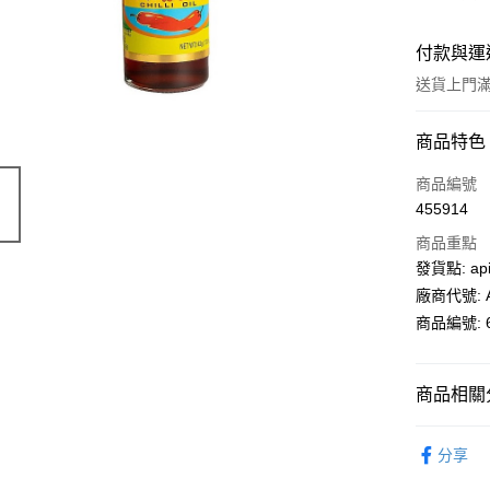
付款與運
送貨上門滿H
付款方式
商品特色
信用卡
商品編號
455914
AlipayHK
商品重點
PayMe
發貨點: api
廠商代號: A
WeChat P
商品編號: 6
送貨方式
商品相關分
送貨上門 
超級市場
每筆HK$1
分享
🎉季節商
APITA 