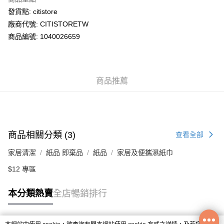
WeChat Pay
發貨點: citistore
廠商代號: CITISTORETW
送貨方式
商品編號: 1040026659
送貨上門 (不支援順豐自取點及智能櫃)
每筆HK$100.00，滿HK$500.00或以上免運費
商品推薦
APITA 門市自取
每筆HK$50.00，滿HK$200.00或以上免運費
Citistore 門市自取
每筆HK$50.00，滿HK$200.00或以上免運費
商品相關分類 (3)
查看全部
UNY 門市自取
家居清潔
紙品 即棄品
紙品
家居及便攜濕紙巾
每筆HK$50.00，滿HK$200.00或以上免運費
$12 專區
本分類熱賣
全店暢銷排行