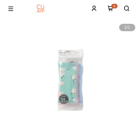
0
1
/
1