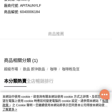
廠商代號: APITAUNYLF
送貨方式
商品編號: 6040006184
送貨上門 (不支援順豐自取點及智能櫃)
每筆HK$100.00，滿HK$500.00或以上免運費
商品推薦
APITA 門市自取
每筆HK$50.00，滿HK$200.00或以上免運費
Citistore 門市自取
每筆HK$50.00，滿HK$200.00或以上免運費
商品相關分類 (1)
UNY 門市自取
超級市場
飲品 即沖飲品
咖啡
咖啡粉及豆
每筆HK$50.00，滿HK$200.00或以上免運費
本分類熱賣
全店暢銷排行
本網站中使用 cookie，欲查詢有關本網站使用 cookie 方式之詳情，及若您不希
熱門標籤
望在電腦上使用 cookie 時應如何變更電腦的 cookie 設定，請參閱本網站「
私隱
政策
」之 Cookie 聲明。您繼續使用本網站即表示您同意本公司得按本網站使用
條款之 Cookie 聲明使用 cookie。
了解更多 >
熱銷排行
最新商品
人氣推薦