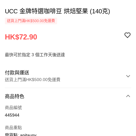
UCC 金牌特選咖啡豆 烘焙堅果 (140克)
送貨上門滿HK$500.00免運費
HK$72.90
最快可於指定 3 個工作天後送達
付款與運送
送貨上門滿HK$500.00免運費
付款方式
商品特色
信用卡
商品編號
AlipayHK
445944
PayMe
商品重點
WeChat Pay
發貨點: apitauny