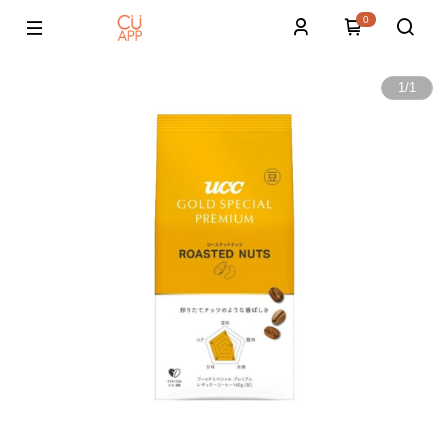
0
1
/
1