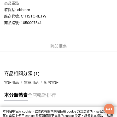
商品重點
WeChat Pay
發貨點: citistore
廠商代號: CITISTORETW
送貨方式
商品編號: 1050007541
送貨上門 (不支援順豐自取點及智能櫃)
每筆HK$100.00，滿HK$500.00或以上免運費
商品推薦
APITA 門市自取
每筆HK$50.00，滿HK$200.00或以上免運費
Citistore 門市自取
每筆HK$50.00，滿HK$200.00或以上免運費
商品相關分類 (1)
UNY 門市自取
電器用品
電器用品
廚房電器
每筆HK$50.00，滿HK$200.00或以上免運費
本分類熱賣
全店暢銷排行
本網站中使用 cookie，欲查詢有關本網站使用 cookie 方式之詳情，及若您不希
熱門標籤
望在電腦上使用 cookie 時應如何變更電腦的 cookie 設定，請參閱本網站「
私隱