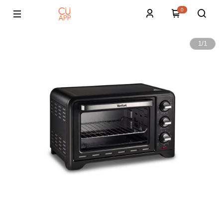
0
1
/
1