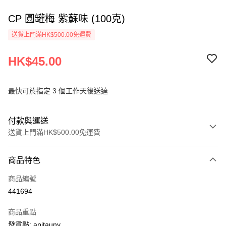
CP 圓罐梅 紫蘇味 (100克)
送貨上門滿HK$500.00免運費
HK$45.00
最快可於指定 3 個工作天後送達
付款與運送
送貨上門滿HK$500.00免運費
付款方式
商品特色
信用卡
商品編號
AlipayHK
441694
PayMe
商品重點
WeChat Pay
發貨點: apitauny