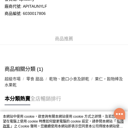
廠商代號: APITAUNYLF
送貨方式
商品編號: 6030017806
送貨上門 (不支援順豐自取點及智能櫃)
每筆HK$100.00，滿HK$500.00或以上免運費
商品推薦
APITA 門市自取
每筆HK$50.00，滿HK$200.00或以上免運費
Citistore 門市自取
每筆HK$50.00，滿HK$200.00或以上免運費
商品相關分類 (1)
UNY 門市自取
超級市場
零食 甜品
乾物、脆口小食及餅乾
果仁，穀物棒及
每筆HK$50.00，滿HK$200.00或以上免運費
水果乾
本分類熱賣
全店暢銷排行
本網站中使用 cookie，欲查詢有關本網站使用 cookie 方式之詳情，及若您不希
熱門標籤
望在電腦上使用 cookie 時應如何變更電腦的 cookie 設定，請參閱本網站「
私隱
政策
」之 Cookie 聲明。您繼續使用本網站即表示您同意本公司得按本網站使用