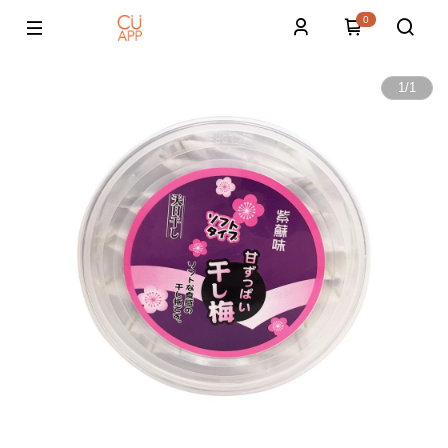
0
1
/
1