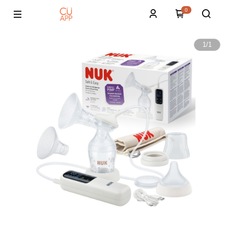
0
1
/
1