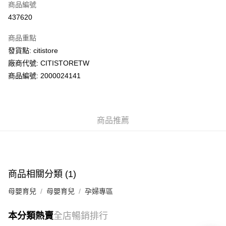
商品編號
AlipayHK
437620
PayMe
商品重點
WeChat Pay
發貨點: citistore
廠商代號: CITISTORETW
送貨方式
商品編號: 2000024141
送貨上門 (不支援順豐自取點及智能櫃)
每筆HK$100.00，滿HK$500.00或以上免運費
商品推薦
APITA 門市自取
每筆HK$50.00，滿HK$200.00或以上免運費
Citistore 門市自取
每筆HK$50.00，滿HK$200.00或以上免運費
商品相關分類 (1)
UNY 門市自取
母嬰育兒
母嬰育兒
孕婦專區
每筆HK$50.00，滿HK$200.00或以上免運費
本分類熱賣
全店暢銷排行