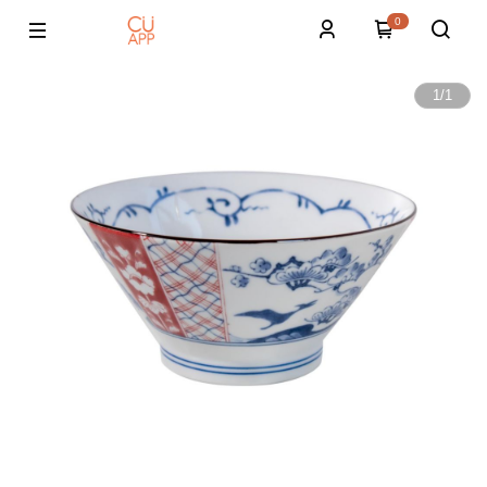
0
1
/
1