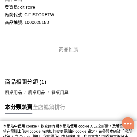
WeChat Pay
發貨點: citistore
廠商代號: CITISTORETW
送貨方式
商品編號: 1000025153
送貨上門 (不支援順豐自取點及智能櫃)
每筆HK$100.00，滿HK$500.00或以上免運費
商品推薦
APITA 門市自取
每筆HK$50.00，滿HK$200.00或以上免運費
Citistore 門市自取
每筆HK$50.00，滿HK$200.00或以上免運費
商品相關分類 (1)
UNY 門市自取
廚桌用品
廚桌用品
餐桌用具
每筆HK$50.00，滿HK$200.00或以上免運費
本分類熱賣
全店暢銷排行
本網站中使用 cookie，欲查詢有關本網站使用 cookie 方式之詳情，及若您不希
熱門標籤
望在電腦上使用 cookie 時應如何變更電腦的 cookie 設定，請參閱本網站「
私隱
政策
」之 Cookie 聲明。您繼續使用本網站即表示您同意本公司得按本網站使用