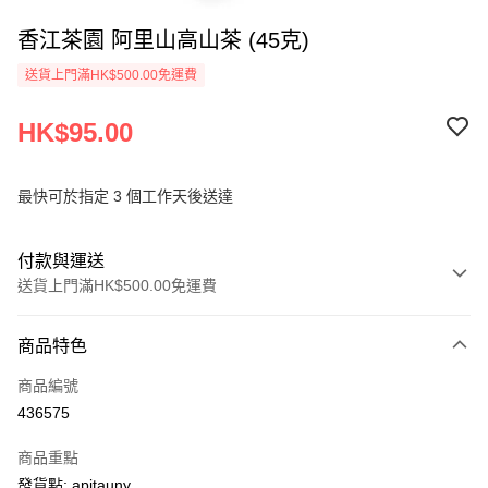
香江茶園 阿里山高山茶 (45克)
送貨上門滿HK$500.00免運費
HK$95.00
最快可於指定 3 個工作天後送達
付款與運送
送貨上門滿HK$500.00免運費
付款方式
商品特色
信用卡
商品編號
AlipayHK
436575
PayMe
商品重點
WeChat Pay
發貨點: apitauny