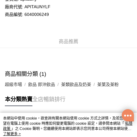
廠商代號: APITAUNYLF
送貨方式
商品編號: 6040006249
送貨上門 (不支援順豐自取點及智能櫃)
每筆HK$100.00，滿HK$500.00或以上免運費
商品推薦
APITA 門市自取
每筆HK$50.00，滿HK$200.00或以上免運費
Citistore 門市自取
每筆HK$50.00，滿HK$200.00或以上免運費
商品相關分類 (1)
UNY 門市自取
超級市場
飲品 即沖飲品
茶類飲品及奶茶
茶葉及茶粉
每筆HK$50.00，滿HK$200.00或以上免運費
本分類熱賣
全店暢銷排行
本網站中使用 cookie，欲查詢有關本網站使用 cookie 方式之詳情，及若您不希
熱門標籤
望在電腦上使用 cookie 時應如何變更電腦的 cookie 設定，請參閱本網站「
私隱
政策
」之 Cookie 聲明。您繼續使用本網站即表示您同意本公司得按本網站使用
條款之 Cookie 聲明使用 cookie。
了解更多 >
熱銷排行
最新商品
人氣推薦