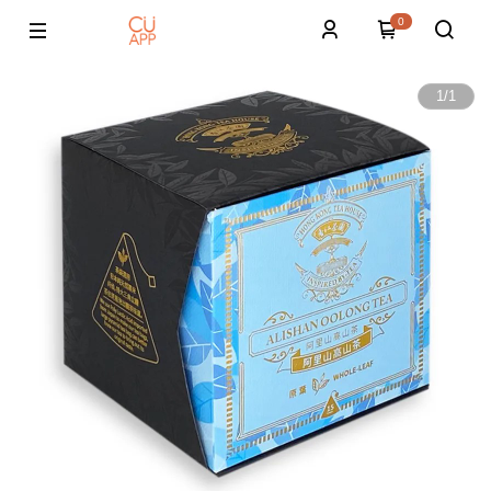
0
1
/
1