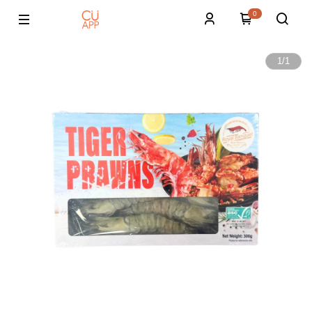
0
1
/
1