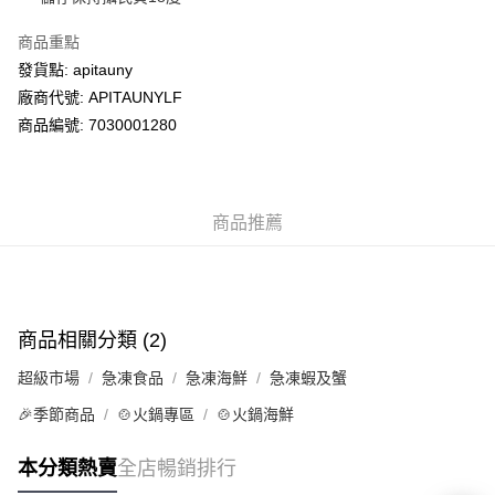
商品重點
送貨方式
發貨點: apitauny
送貨上門 (不支援順豐自取點及智能櫃)
廠商代號: APITAUNYLF
每筆HK$100.00，滿HK$500.00或以上免運費
商品編號: 7030001280
APITA 門市自取
每筆HK$50.00，滿HK$200.00或以上免運費
商品推薦
商品相關分類 (2)
超級市場
急凍食品
急凍海鮮
急凍蝦及蟹
🎉季節商品
🍲火鍋專區
🍲火鍋海鮮
本分類熱賣
全店暢銷排行