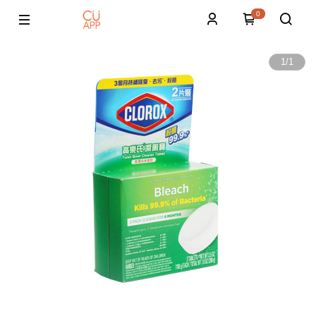
0
1
/
1