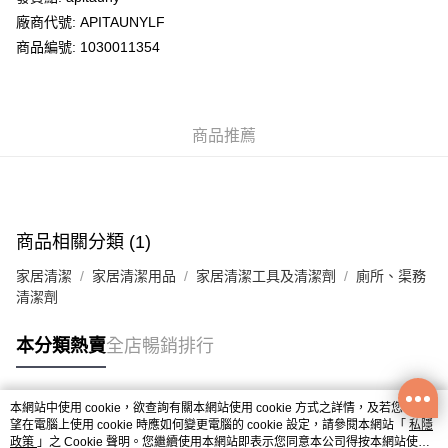
廠商代號: APITAUNYLF
送貨方式
商品編號: 1030011354
送貨上門 (不支援順豐自取點及智能櫃)
每筆HK$100.00，滿HK$500.00或以上免運費
商品推薦
APITA 門市自取
每筆HK$50.00，滿HK$200.00或以上免運費
Citistore 門市自取
每筆HK$50.00，滿HK$200.00或以上免運費
商品相關分類 (1)
UNY 門市自取
家居清潔
家居清潔用品
家居清潔工具及清潔劑
廁所、渠務
每筆HK$50.00，滿HK$200.00或以上免運費
清潔劑
本分類熱賣
全店暢銷排行
本網站中使用 cookie，欲查詢有關本網站使用 cookie 方式之詳情，及若您不希
熱門標籤
望在電腦上使用 cookie 時應如何變更電腦的 cookie 設定，請參閱本網站「
私隱
政策
」之 Cookie 聲明。您繼續使用本網站即表示您同意本公司得按本網站使用