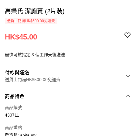
高樂氏 潔廁寶 (2片裝)
送貨上門滿HK$500.00免運費
HK$45.00
最快可於指定 3 個工作天後送達
付款與運送
送貨上門滿HK$500.00免運費
付款方式
商品特色
信用卡
商品編號
AlipayHK
430711
PayMe
商品重點
WeChat Pay
發貨點: apitauny